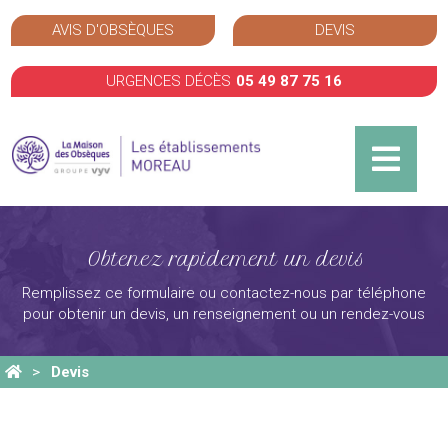
AVIS D'OBSÈQUES
DEVIS
URGENCES DÉCÈS
05 49 87 75 16
Obtenez rapidement un devis
Remplissez ce formulaire ou contactez-nous par téléphone
pour obtenir un devis, un renseignement ou un rendez-vous
Devis